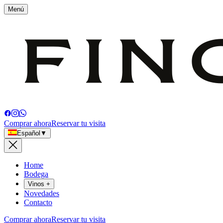
Menú
Comprar ahora
Reservar tu visita
Español
▼
Home
Bodega
Vinos
+
Novedades
Contacto
Comprar ahora
Reservar tu visita